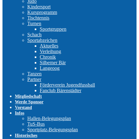
Judo
Kindersport
Kursprogramm
Tischtennis
Turnen
Sportgruppen
Schach
Sportabzeichen
Aktuelles
Verleihung
Chronik
Silberner Bär
Langeoog
Tanzen
Partner
Förderverein Jugendfussball
Fanclub Bärenstädter
Mitgliedschaft
Werde Sponsor
Vorstand
Infos
Hallen-Belegungsplan
TuS-Bus
Sportplatz-Belegungsplan
Historisches