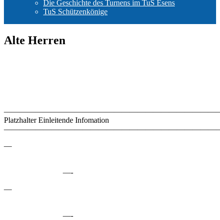
Die Geschichte des Turnens im TuS Esens
TuS Schützenkönige
Alte Herren
————————————————————————————
Platzhalter Einleitende Infomation
———————————————————————————–
—
—-
—
—-