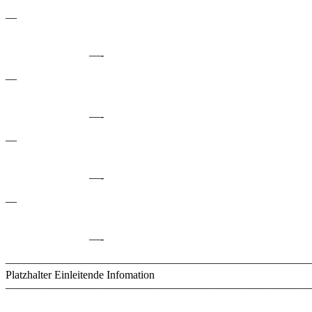
—
—-
—
—-
—
—-
—
—-
————————————————————————————
Platzhalter Einleitende Infomation
———————————————————————————–