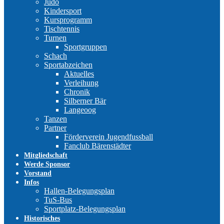
Judo
Kindersport
Kursprogramm
Tischtennis
Turnen
Sportgruppen
Schach
Sportabzeichen
Aktuelles
Verleihung
Chronik
Silberner Bär
Langeoog
Tanzen
Partner
Förderverein Jugendfussball
Fanclub Bärenstädter
Mitgliedschaft
Werde Sponsor
Vorstand
Infos
Hallen-Belegungsplan
TuS-Bus
Sportplatz-Belegungsplan
Historisches