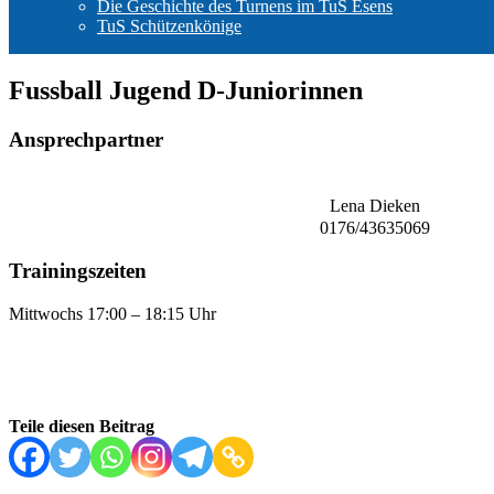
Die Geschichte des Turnens im TuS Esens
TuS Schützenkönige
Fussball Jugend D-Juniorinnen
Ansprechpartner
Lena Dieken
0176/43635069
Trainingszeiten
Mittwochs 17:00 – 18:15 Uhr
Teile diesen Beitrag