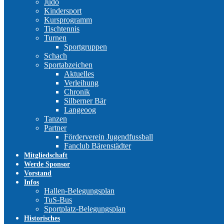
Judo
Kindersport
Kursprogramm
Tischtennis
Turnen
Sportgruppen
Schach
Sportabzeichen
Aktuelles
Verleihung
Chronik
Silberner Bär
Langeoog
Tanzen
Partner
Förderverein Jugendfussball
Fanclub Bärenstädter
Mitgliedschaft
Werde Sponsor
Vorstand
Infos
Hallen-Belegungsplan
TuS-Bus
Sportplatz-Belegungsplan
Historisches