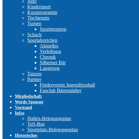
Judo
Kindersport
Kursprogramm
Tischtennis
Turnen
Sportgruppen
Schach
Sportabzeichen
Aktuelles
Verleihung
Chronik
Silberner Bär
Langeoog
Tanzen
Partner
Förderverein Jugendfussball
Fanclub Bärenstädter
Mitgliedschaft
Werde Sponsor
Vorstand
Infos
Hallen-Belegungsplan
TuS-Bus
Sportplatz-Belegungsplan
Historisches