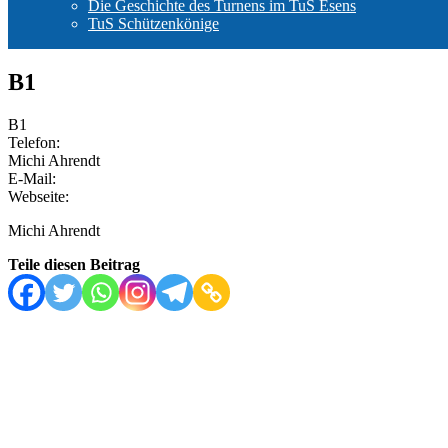
Die Geschichte des Turnens im TuS Esens
TuS Schützenkönige
B1
B1
Telefon:
Michi Ahrendt
E-Mail:
Webseite:
Michi Ahrendt
Teile diesen Beitrag