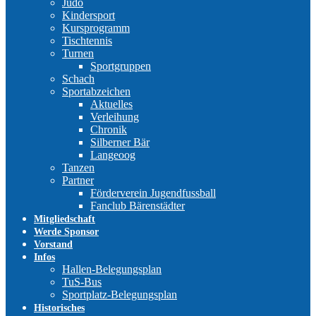
Judo
Kindersport
Kursprogramm
Tischtennis
Turnen
Sportgruppen
Schach
Sportabzeichen
Aktuelles
Verleihung
Chronik
Silberner Bär
Langeoog
Tanzen
Partner
Förderverein Jugendfussball
Fanclub Bärenstädter
Mitgliedschaft
Werde Sponsor
Vorstand
Infos
Hallen-Belegungsplan
TuS-Bus
Sportplatz-Belegungsplan
Historisches