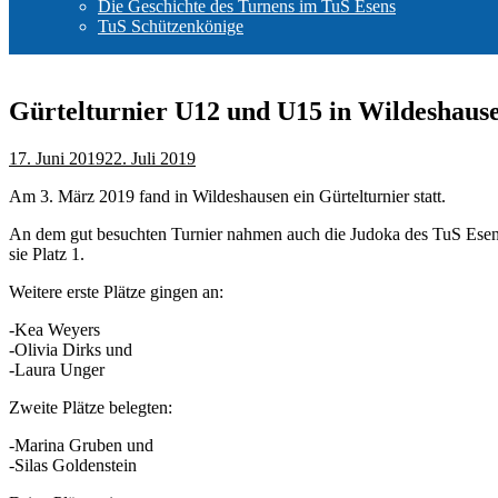
Die Geschichte des Turnens im TuS Esens
TuS Schützenkönige
Gürtelturnier U12 und U15 in Wildeshaus
17. Juni 2019
22. Juli 2019
Am 3. März 2019 fand in Wildeshausen ein Gürtelturnier statt.
An dem gut besuchten Turnier nahmen auch die Judoka des TuS Esens mi
sie Platz 1.
Weitere erste Plätze gingen an:
-Kea Weyers
-Olivia Dirks und
-Laura Unger
Zweite Plätze belegten:
-Marina Gruben und
-Silas Goldenstein