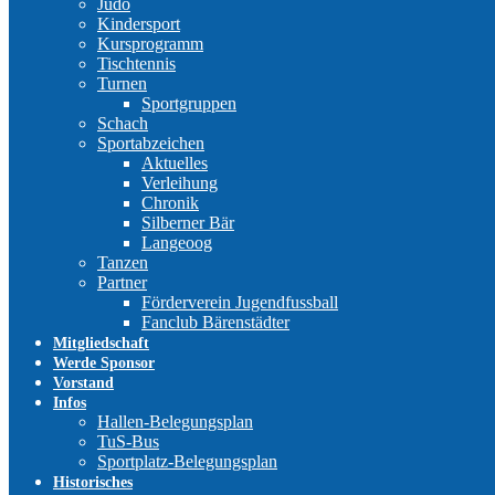
Judo
Kindersport
Kursprogramm
Tischtennis
Turnen
Sportgruppen
Schach
Sportabzeichen
Aktuelles
Verleihung
Chronik
Silberner Bär
Langeoog
Tanzen
Partner
Förderverein Jugendfussball
Fanclub Bärenstädter
Mitgliedschaft
Werde Sponsor
Vorstand
Infos
Hallen-Belegungsplan
TuS-Bus
Sportplatz-Belegungsplan
Historisches