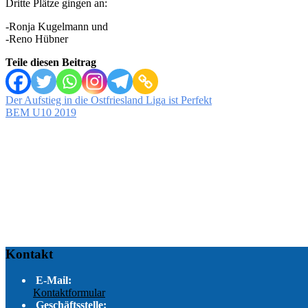
Dritte Plätze gingen an:
-Ronja Kugelmann und
-Reno Hübner
Teile diesen Beitrag
Beitragsnavigation
Der Aufstieg in die Ostfriesland Liga ist Perfekt
BEM U10 2019
Kontakt
E-Mail:
Kontaktformular
Geschäftsstelle: