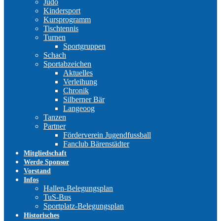
Judo
Kindersport
Kursprogramm
Tischtennis
Turnen
Sportgruppen
Schach
Sportabzeichen
Aktuelles
Verleihung
Chronik
Silberner Bär
Langeoog
Tanzen
Partner
Förderverein Jugendfussball
Fanclub Bärenstädter
Mitgliedschaft
Werde Sponsor
Vorstand
Infos
Hallen-Belegungsplan
TuS-Bus
Sportplatz-Belegungsplan
Historisches