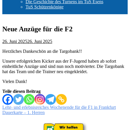
Die Geschichte des Turnens im TuS Esens
TuS Schützenkönige
Neue Anzüge für die F2
26. Juni 2025
26. Juni 2025
Herzliches Dankeschön an die Targobank!!
Unsere erfolgreichen Kicker aus der F-Jugend haben ab sofort
einheitliche Anzüge und sind nun noch motivierter. Die Targobank
hat das Team und die Trainer neu eingekleidet.
Vielen Dank!
Teile diesen Beitrag
Beitragsnavigation
Lehr- und erlebnisreiches Wochenende für die F1 in Frankfurt
Dauerkarte – 1. Herren