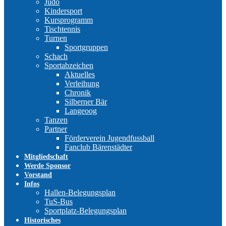
Judo
Kindersport
Kursprogramm
Tischtennis
Turnen
Sportgruppen
Schach
Sportabzeichen
Aktuelles
Verleihung
Chronik
Silberner Bär
Langeoog
Tanzen
Partner
Förderverein Jugendfussball
Fanclub Bärenstädter
Mitgliedschaft
Werde Sponsor
Vorstand
Infos
Hallen-Belegungsplan
TuS-Bus
Sportplatz-Belegungsplan
Historisches