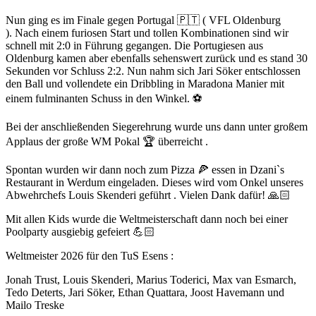
Nun ging es im Finale gegen Portugal 🇵🇹 ( VFL Oldenburg
). Nach einem furiosen Start und tollen Kombinationen sind wir
schnell mit 2:0 in Führung gegangen. Die Portugiesen aus
Oldenburg kamen aber ebenfalls sehenswert zurück und es stand 30
Sekunden vor Schluss 2:2. Nun nahm sich Jari Söker entschlossen
den Ball und vollendete ein Dribbling in Maradona Manier mit
einem fulminanten Schuss in den Winkel. ⚽
Bei der anschließenden Siegerehrung wurde uns dann unter großem
Applaus der große WM Pokal 🏆 überreicht .
Spontan wurden wir dann noch zum Pizza 🍕 essen in Dzani`s
Restaurant in Werdum eingeladen. Dieses wird vom Onkel unseres
Abwehrchefs Louis Skenderi geführt . Vielen Dank dafür! 🙏🏻
Mit allen Kids wurde die Weltmeisterschaft dann noch bei einer
Poolparty ausgiebig gefeiert 💪🏻
Weltmeister 2026 für den TuS Esens :
Jonah Trust, Louis Skenderi, Marius Toderici, Max van Esmarch,
Tedo Deterts, Jari Söker, Ethan Quattara, Joost Havemann und
Mailo Treske