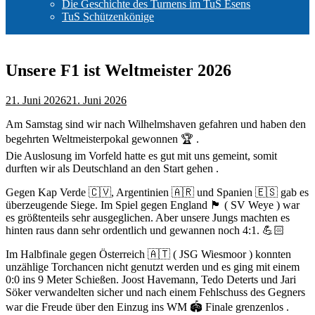
Die Geschichte des Turnens im TuS Esens
TuS Schützenkönige
Unsere F1 ist Weltmeister 2026
21. Juni 2026
21. Juni 2026
Am Samstag sind wir nach Wilhelmshaven gefahren und haben den
begehrten Weltmeisterpokal gewonnen 🏆 .
Die Auslosung im Vorfeld hatte es gut mit uns gemeint, somit
durften wir als Deutschland an den Start gehen .
Gegen Kap Verde 🇨🇻, Argentinien 🇦🇷 und Spanien 🇪🇸 gab es
überzeugende Siege. Im Spiel gegen England 🏴󠁧󠁢󠁥󠁮󠁧󠁿 ( SV Weye ) war
es größtenteils sehr ausgeglichen. Aber unsere Jungs machten es
hinten raus dann sehr ordentlich und gewannen noch 4:1. 💪🏻
Im Halbfinale gegen Österreich 🇦🇹 ( JSG Wiesmoor ) konnten
unzählige Torchancen nicht genutzt werden und es ging mit einem
0:0 ins 9 Meter Schießen. Joost Havemann, Tedo Deterts und Jari
Söker verwandelten sicher und nach einem Fehlschuss des Gegners
war die Freude über den Einzug ins WM 🏟️ Finale grenzenlos .