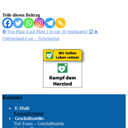
Teile diesen Beitrag
Beitragsnavigation
⚽️ Von Platz 4 auf Platz 1 in nur 10 Spieltagen! 🏆🔥
Ostfriesland-Cup – Ticketportal
Kontakt
E-Mail:
Kontaktformular
Geschäftsstelle:
TuS Esens – Geschäftsstelle