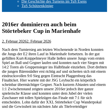
Die Geschichte des Turnens im TuS Esens
TuS Schützenkönige
2016er dominieren auch beim
Störtebeker Cup in Marienhafe
2. Februar 2026
2. Februar 2026
Nach dem Turniersieg am letzten Wochenende in Norden konnten
die Jungs der E2 ihren Lauf in Marienhafe fortsetzen.
In der gut
gefüllten Kurt-Knippelmeyer Halle ließen unsere Jungs vom ersten
Spiel an Ball und Gegner laufen und konnten nach vier Siegen mit
14:2 Toren als Gruppensieger ins Halbfinale einziehen. Dort drehten
die jungen Bärenstädter erst richtig auf und sicherten sich mit einem
eindrucksvollen 9:0 Sieg gegen Eintracht Plaggenburg das
Finalticket. Hier wartete mit der JSG Leybucht ein körperlich
scheinbar übermächtiger Gegner. Nach kurzem Abtasten und einem
1:1 Zwischenstand zeigten unsere 2016er jedoch ihre ganze
spielerische Klasse und konnten unter dem Jubel der vielen
Zuschauer mit tollen Spielzügen das Finale mit 7:1 für sich
entscheiden. Lohn dafür der XXL Störtebeker Cup Wanderpokal
und die Gewissheit im nächsten Jahr als Titelverteidiger