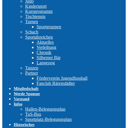
Judo
Kindersport
Kursprogramm
Tischtennis
Turnen
Sportgruppen
Schach
Sportabzeichen
Aktuelles
Verleihung
Chronik
Silberner Bär
Langeoog
Tanzen
Partner
Förderverein Jugendfussball
Fanclub Bärenstädter
Mitgliedschaft
Werde Sponsor
Vorstand
Infos
Hallen-Belegungsplan
TuS-Bus
Sportplatz-Belegungsplan
Historisches