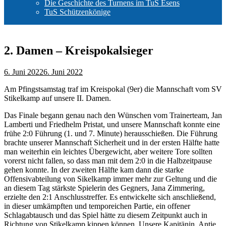
Die Geschichte des Turnens im TuS Esens
TuS Schützenkönige
2. Damen – Kreispokalsieger
6. Juni 2022
6. Juni 2022
Am Pfingstsamstag traf im Kreispokal (9er) die Mannschaft vom SV
Stikelkamp auf unsere II. Damen.
Das Finale begann genau nach den Wünschen vom Trainerteam, Jan
Lamberti und Friedhelm Pristat, und unsere Mannschaft konnte eine
frühe 2:0 Führung (1. und 7. Minute) herausschießen. Die Führung
brachte unserer Mannschaft Sicherheit und in der ersten Hälfte hatte
man weiterhin ein leichtes Übergewicht, aber weitere Tore sollten
vorerst nicht fallen, so dass man mit dem 2:0 in die Halbzeitpause
gehen konnte. In der zweiten Hälfte kam dann die starke
Offensivabteilung von Sikelkamp immer mehr zur Geltung und die
an diesem Tag stärkste Spielerin des Gegners, Jana Zimmering,
erzielte den 2:1 Anschlusstreffer. Es entwickelte sich anschließend,
in dieser umkämpften und temporeichen Partie, ein offener
Schlagabtausch und das Spiel hätte zu diesem Zeitpunkt auch in
Richtung von Stikelkamp kippen können. Unsere Kapitänin, Antje