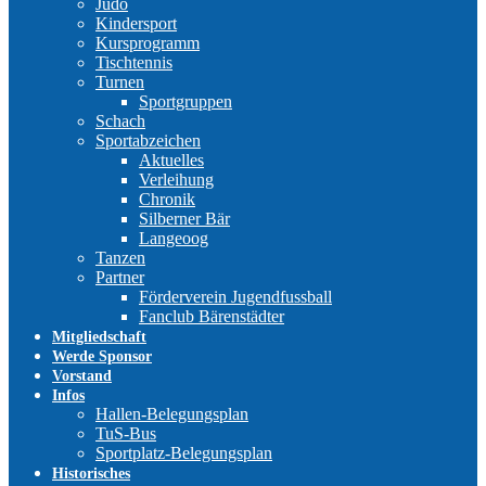
Judo
Kindersport
Kursprogramm
Tischtennis
Turnen
Sportgruppen
Schach
Sportabzeichen
Aktuelles
Verleihung
Chronik
Silberner Bär
Langeoog
Tanzen
Partner
Förderverein Jugendfussball
Fanclub Bärenstädter
Mitgliedschaft
Werde Sponsor
Vorstand
Infos
Hallen-Belegungsplan
TuS-Bus
Sportplatz-Belegungsplan
Historisches