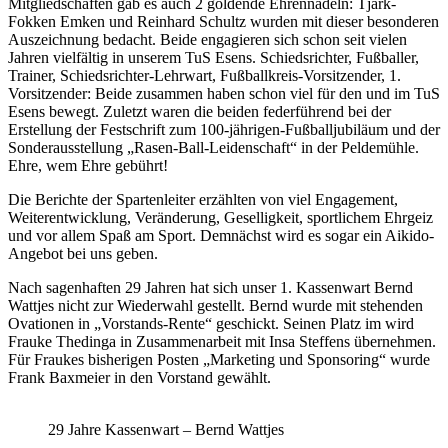
Mitgliedschaften gab es auch 2 goldende Ehrennadeln: Tjark-
Fokken Emken und Reinhard Schultz wurden mit dieser besonderen
Auszeichnung bedacht. Beide engagieren sich schon seit vielen
Jahren vielfältig in unserem TuS Esens. Schiedsrichter, Fußballer,
Trainer, Schiedsrichter-Lehrwart, Fußballkreis-Vorsitzender, 1.
Vorsitzender: Beide zusammen haben schon viel für den und im TuS
Esens bewegt. Zuletzt waren die beiden federführend bei der
Erstellung der Festschrift zum 100-jährigen-Fußballjubiläum und der
Sonderausstellung „Rasen-Ball-Leidenschaft“ in der Peldemühle.
Ehre, wem Ehre gebührt!
Die Berichte der Spartenleiter erzählten von viel Engagement,
Weiterentwicklung, Veränderung, Geselligkeit, sportlichem Ehrgeiz
und vor allem Spaß am Sport. Demnächst wird es sogar ein Aikido-
Angebot bei uns geben.
Nach sagenhaften 29 Jahren hat sich unser 1. Kassenwart Bernd
Wattjes nicht zur Wiederwahl gestellt. Bernd wurde mit stehenden
Ovationen in „Vorstands-Rente“ geschickt. Seinen Platz im wird
Frauke Thedinga in Zusammenarbeit mit Insa Steffens übernehmen.
Für Fraukes bisherigen Posten „Marketing und Sponsoring“ wurde
Frank Baxmeier in den Vorstand gewählt.
29 Jahre Kassenwart – Bernd Wattjes