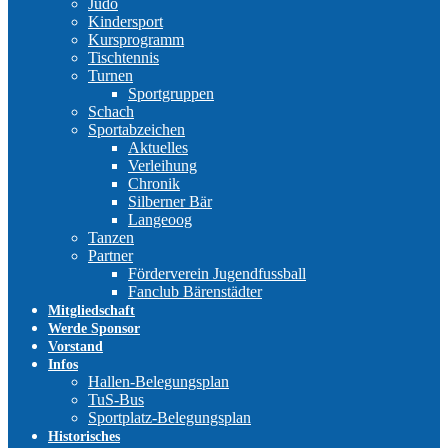
Judo
Kindersport
Kursprogramm
Tischtennis
Turnen
Sportgruppen
Schach
Sportabzeichen
Aktuelles
Verleihung
Chronik
Silberner Bär
Langeoog
Tanzen
Partner
Förderverein Jugendfussball
Fanclub Bärenstädter
Mitgliedschaft
Werde Sponsor
Vorstand
Infos
Hallen-Belegungsplan
TuS-Bus
Sportplatz-Belegungsplan
Historisches