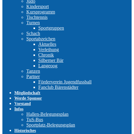
Judo
Kindersport
Kursprogramm
Tischtennis
Turnen
Sportgruppen
Schach
Sportabzeichen
Aktuelles
Verleihung
Chronik
Silberner Bär
Langeoog
Tanzen
Partner
Förderverein Jugendfussball
Fanclub Bärenstädter
Mitgliedschaft
Werde Sponsor
Vorstand
Infos
Hallen-Belegungsplan
TuS-Bus
Sportplatz-Belegungsplan
Historisches