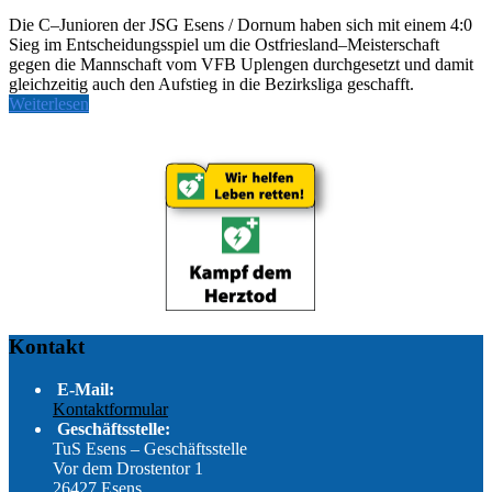
Die C
–
Junioren
de
r
JSG
Esens
/ Dornum
haben sich mit einem 4:0
Sieg
im
Entscheidungsspiel um die
Ostfriesland
–
Meisterschaft
gegen die Mannschaft vom
VFB Uplengen durchgesetzt
und damit
gleichzeitig auch den Aufstieg in die
Bezirksliga geschafft.
Weiterlesen
Kontakt
E-Mail:
Kontaktformular
Geschäftsstelle:
TuS Esens – Geschäftsstelle
Vor dem Drostentor 1
26427 Esens