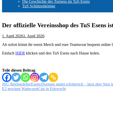
Die Geschichte des Turnens im TuS Esens
TuS Schützenkönige
Der offizielle Vereinsshop des TuS Esens ist
1. April 2026
1. April 2026
Ab sofort könnt ihr euren Merch und eure Teamwear bequem online best
Einfach
HIER
klicken und den TuS Esens nach Hause holen.
Teile diesen Beitrag
Beitragsnavigation
JSG Jheringsfehn/Esens/Dornum startet erfolgreich – lässt aber Sieg i
E2 gewinnt WattwurmCup in Edewecht