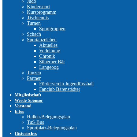
Judo
Kindersport
Kursprogramm
Tischtennis
Turnen
Sportgruppen
Schach
Sportabzeichen
Aktuelles
Verleihung
Chronik
Silberner Bär
Langeoog
Tanzen
Partner
Förderverein Jugendfussball
Fanclub Bärenstädter
Mitgliedschaft
Werde Sponsor
Vorstand
Infos
Hallen-Belegungsplan
TuS-Bus
Sportplatz-Belegungsplan
Historisches