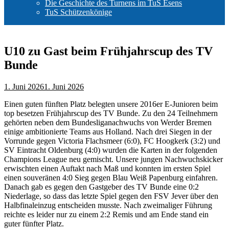
Die Geschichte des Turnens im TuS Esens
TuS Schützenkönige
U10 zu Gast beim Frühjahrscup des TV
Bunde
1. Juni 2026
1. Juni 2026
Einen guten fünften Platz belegten unsere 2016er E-Junioren beim
top besetzen Frühjahrscup des TV Bunde.
Zu den 24 Teilnehmern
gehörten neben dem Bundesliganachwuchs von Werder Bremen
einige ambitionierte Teams aus Holland. Nach drei Siegen in der
Vorrunde gegen Victoria Flachsmeer (6:0), FC Hoogkerk (3:2) und
SV Eintracht Oldenburg (4:0) wurden die Karten in der folgenden
Champions League neu gemischt. Unsere jungen Nachwuchskicker
erwischten einen Auftakt nach Maß und konnten im ersten Spiel
einen souveränen 4:0 Sieg gegen Blau Weiß Papenburg einfahren.
Danach gab es gegen den Gastgeber des TV Bunde eine 0:2
Niederlage, so dass das letzte Spiel gegen den FSV Jever über den
Halbfinaleinzug entscheiden musste. Nach zweimaliger Führung
reichte es leider nur zu einem 2:2 Remis und am Ende stand ein
guter fünfter Platz.