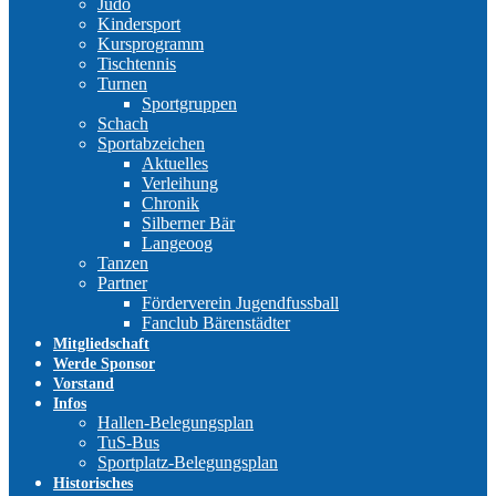
Judo
Kindersport
Kursprogramm
Tischtennis
Turnen
Sportgruppen
Schach
Sportabzeichen
Aktuelles
Verleihung
Chronik
Silberner Bär
Langeoog
Tanzen
Partner
Förderverein Jugendfussball
Fanclub Bärenstädter
Mitgliedschaft
Werde Sponsor
Vorstand
Infos
Hallen-Belegungsplan
TuS-Bus
Sportplatz-Belegungsplan
Historisches