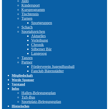
Judo
Kindersport
Kursprogramm
Tischtennis
Turnen
Sportgruppen
Schach
Sportabzeichen
Aktuelles
Verleihung
Chronik
Silberner Bär
Langeoog
Tanzen
Partner
Förderverein Jugendfussball
Fanclub Bärenstädter
Mitgliedschaft
Werde Sponsor
Vorstand
Infos
Hallen-Belegungsplan
TuS-Bus
Sportplatz-Belegungsplan
Historisches