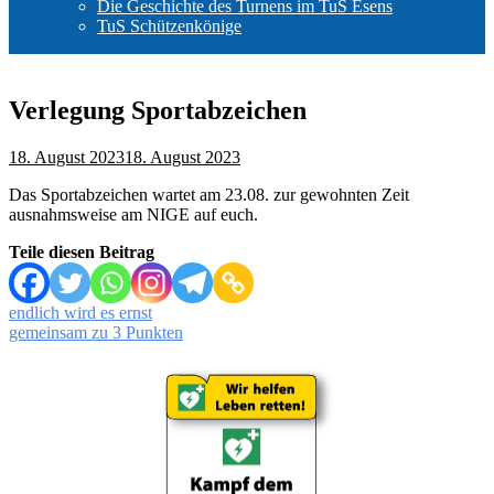
Die Geschichte des Turnens im TuS Esens
TuS Schützenkönige
Verlegung Sportabzeichen
18. August 2023
18. August 2023
Das Sportabzeichen wartet am 23.08. zur gewohnten Zeit
ausnahmsweise am NIGE auf euch.
Teile diesen Beitrag
Beitragsnavigation
endlich wird es ernst
gemeinsam zu 3 Punkten