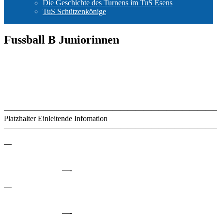
Die Geschichte des Turnens im TuS Esens
TuS Schützenkönige
Fussball B Juniorinnen
————————————————————————————
Platzhalter Einleitende Infomation
———————————————————————————–
—
—-
—
—-