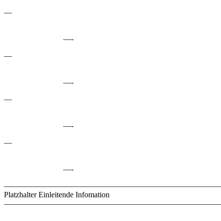
—
—-
—
—-
—
—-
—
—-
————————————————————————————
Platzhalter Einleitende Infomation
———————————————————————————–