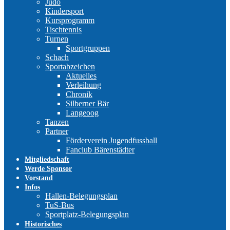
Judo
Kindersport
Kursprogramm
Tischtennis
Turnen
Sportgruppen
Schach
Sportabzeichen
Aktuelles
Verleihung
Chronik
Silberner Bär
Langeoog
Tanzen
Partner
Förderverein Jugendfussball
Fanclub Bärenstädter
Mitgliedschaft
Werde Sponsor
Vorstand
Infos
Hallen-Belegungsplan
TuS-Bus
Sportplatz-Belegungsplan
Historisches