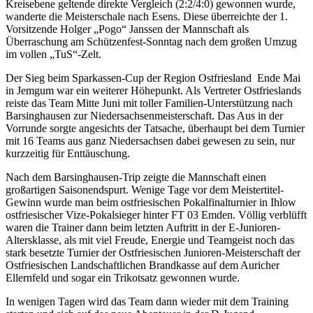
Kreisebene geltende direkte Vergleich (2:2/4:0) gewonnen wurde,
wanderte die Meisterschale nach Esens. Diese überreichte der 1.
Vorsitzende Holger „Pogo“ Janssen der Mannschaft als
Überraschung am Schützenfest-Sonntag nach dem großen Umzug
im vollen „TuS“-Zelt.
Der Sieg beim Sparkassen-Cup der Region Ostfriesland Ende Mai
in Jemgum war ein weiterer Höhepunkt. Als Vertreter Ostfrieslands
reiste das Team Mitte Juni mit toller Familien-Unterstützung nach
Barsinghausen zur Niedersachsenmeisterschaft. Das Aus in der
Vorrunde sorgte angesichts der Tatsache, überhaupt bei dem Turnier
mit 16 Teams aus ganz Niedersachsen dabei gewesen zu sein, nur
kurzzeitig für Enttäuschung.
Nach dem Barsinghausen-Trip zeigte die Mannschaft einen
großartigen Saisonendspurt. Wenige Tage vor dem Meistertitel-
Gewinn wurde man beim ostfriesischen Pokalfinalturnier in Ihlow
ostfriesischer Vize-Pokalsieger hinter FT 03 Emden. Völlig verblüfft
waren die Trainer dann beim letzten Auftritt in der E-Junioren-
Altersklasse, als mit viel Freude, Energie und Teamgeist noch das
stark besetzte Turnier der Ostfriesischen Junioren-Meisterschaft der
Ostfriesischen Landschaftlichen Brandkasse auf dem Auricher
Ellernfeld und sogar ein Trikotsatz gewonnen wurde.
In wenigen Tagen wird das Team dann wieder mit dem Training