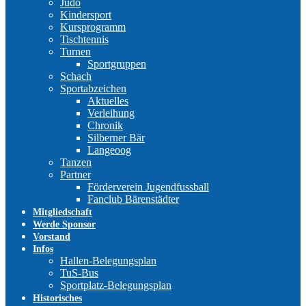
Judo
Kindersport
Kursprogramm
Tischtennis
Turnen
Sportgruppen
Schach
Sportabzeichen
Aktuelles
Verleihung
Chronik
Silberner Bär
Langeoog
Tanzen
Partner
Förderverein Jugendfussball
Fanclub Bärenstädter
Mitgliedschaft
Werde Sponsor
Vorstand
Infos
Hallen-Belegungsplan
TuS-Bus
Sportplatz-Belegungsplan
Historisches