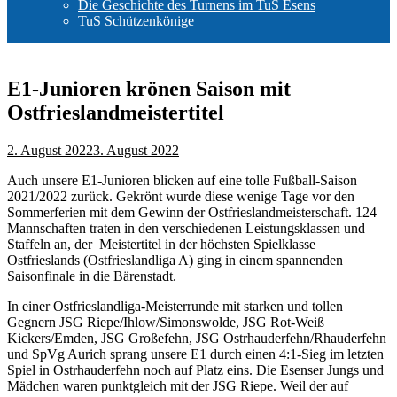
Die Geschichte des Turnens im TuS Esens
TuS Schützenkönige
E1-Junioren krönen Saison mit
Ostfrieslandmeistertitel
2. August 2022
3. August 2022
Auch unsere E1-Junioren blicken auf eine tolle Fußball-Saison
2021/2022 zurück. Gekrönt wurde diese wenige Tage vor den
Sommerferien mit dem Gewinn der Ostfrieslandmeisterschaft. 124
Mannschaften traten in den verschiedenen Leistungsklassen und
Staffeln an, der Meistertitel in der höchsten Spielklasse
Ostfrieslands (Ostfrieslandliga A) ging in einem spannenden
Saisonfinale in die Bärenstadt.
In einer Ostfrieslandliga-Meisterrunde mit starken und tollen
Gegnern JSG Riepe/Ihlow/Simonswolde, JSG Rot-Weiß
Kickers/Emden, JSG Großefehn, JSG Ostrhauderfehn/Rhauderfehn
und SpVg Aurich sprang unsere E1 durch einen 4:1-Sieg im letzten
Spiel in Ostrhauderfehn noch auf Platz eins. Die Esenser Jungs und
Mädchen waren punktgleich mit der JSG Riepe. Weil der auf