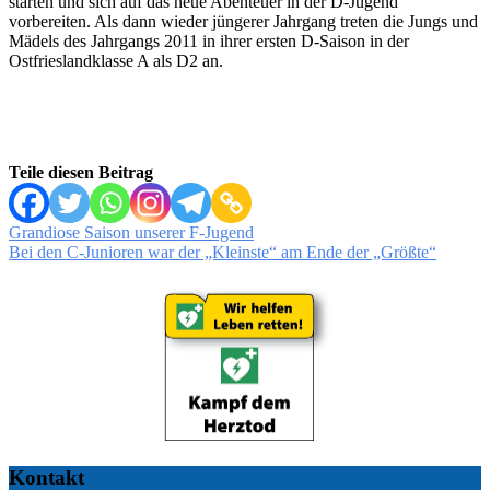
starten und sich auf das neue Abenteuer in der D-Jugend
vorbereiten. Als dann wieder jüngerer Jahrgang treten die Jungs und
Mädels des Jahrgangs 2011 in ihrer ersten D-Saison in der
Ostfrieslandklasse A als D2 an.
Teile diesen Beitrag
Beitragsnavigation
Grandiose Saison unserer F-Jugend
Bei den C-Junioren war der „Kleinste“ am Ende der „Größte“
Kontakt